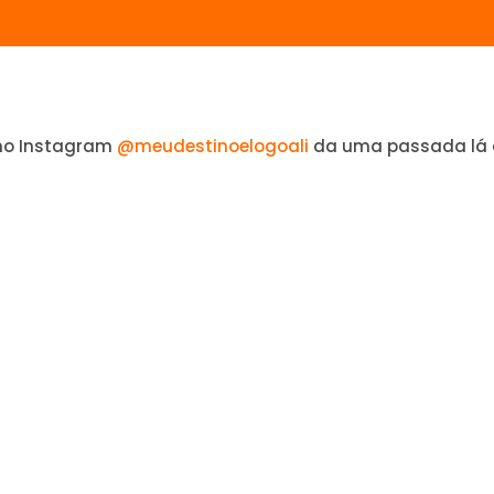
no Instagram
@meudestinoelogoali
da uma passada lá 