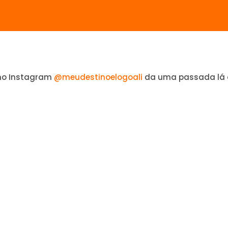
no Instagram
@meudestinoelogoali
da uma passada lá 