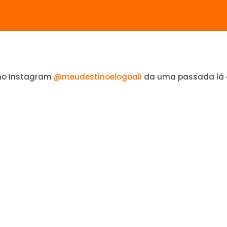
no Instagram
@meudestinoelogoali
da uma passada lá 