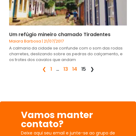
Um refúgio mineiro chamado Tiradentes
Maiara Barbosa
21/07/2017
A calmaria da cidade se confunde com o som das rodas
charretes, deslizando sobre as pedras do calçamento, e
os trotes dos cavalos que andam
❮
1
…
13
14
15
❯
Vamos manter
contato?
Deixe aqui seu email e junte-se ao grupo de