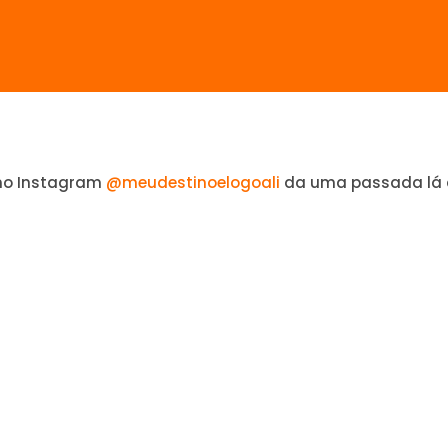
no Instagram
@meudestinoelogoali
da uma passada lá 