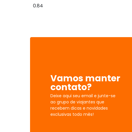
Vamos manter
contato?
Deixe aqui seu email e junte-se
ao grupo de viajantes que
recebem dicas e novidades
exclusivas todo mês!