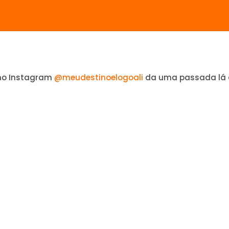
no Instagram
@meudestinoelogoali
da uma passada lá 