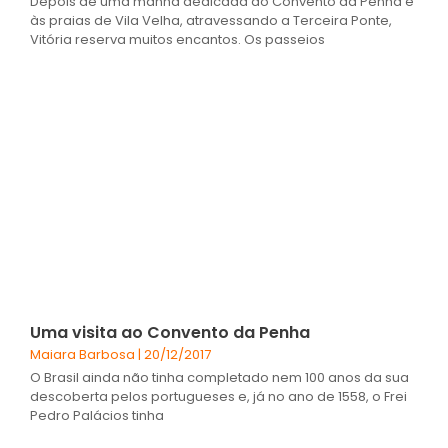
Depois de uma manhã dedicada ao Convento da Penha e
às praias de Vila Velha, atravessando a Terceira Ponte,
Vitória reserva muitos encantos. Os passeios
Uma visita ao Convento da Penha
Maiara Barbosa
20/12/2017
O Brasil ainda não tinha completado nem 100 anos da sua
descoberta pelos portugueses e, já no ano de 1558, o Frei
Pedro Palácios tinha