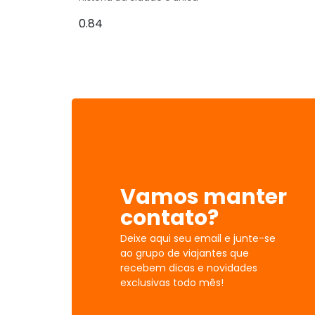
Vamos manter
contato?
Deixe aqui seu email e junte-se
ao grupo de viajantes que
recebem dicas e novidades
exclusivas todo mês!