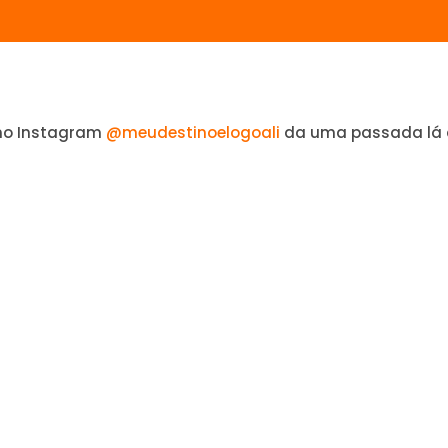
no Instagram
@meudestinoelogoali
da uma passada lá 