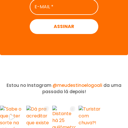
E-
MAIL
*
Estou no Instagram
@meudestinoelogoali
da uma
passada lá depois!