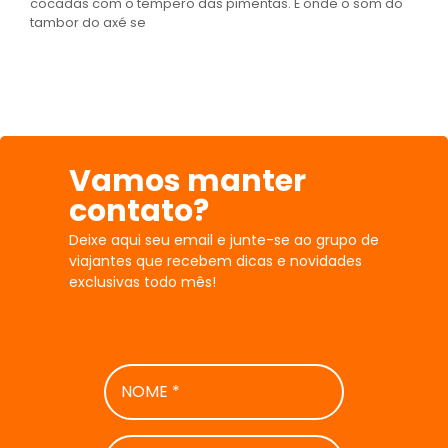
cocadas com o tempero das pimentas. É onde o som do
tambor do axé se
Vamos manter
contato?
Deixe aqui seu email e junte-se ao grupo de
viajantes que recebem dicas e novidades
exclusivas todo mês!
NOME
*
E-