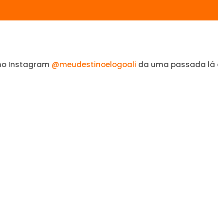
no Instagram
@meudestinoelogoali
da uma passada lá 