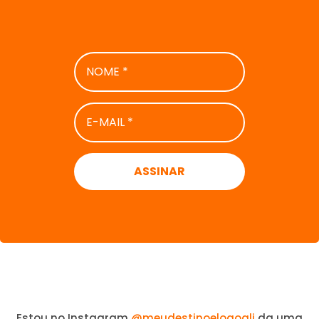
NOME
*
E-
MAIL
*
Estou no Instagram
@meudestinoelogoali
da uma