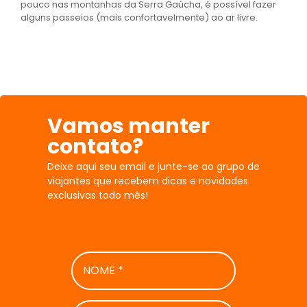
pouco nas montanhas da Serra Gaúcha, é possível fazer
alguns passeios (mais confortavelmente) ao ar livre.
Vamos manter
contato?
Deixe aqui seu email e junte-se ao grupo de
viajantes que recebem dicas e novidades
exclusivas todo mês!
NOME
*
E-