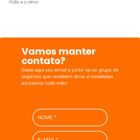
PUBs e o ritmo
Vamos manter
contato?
Deixe aqui seu email e junte-se ao grupo de
viajantes que recebem dicas e novidades
exclusivas todo mês!
NOME
*
E-
MAIL