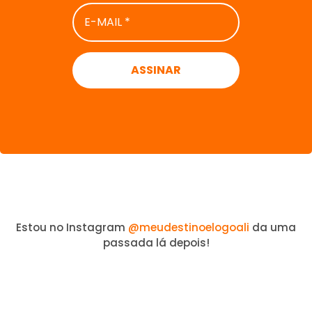
E-
MAIL
*
Estou no Instagram
@meudestinoelogoali
da uma
passada lá depois!