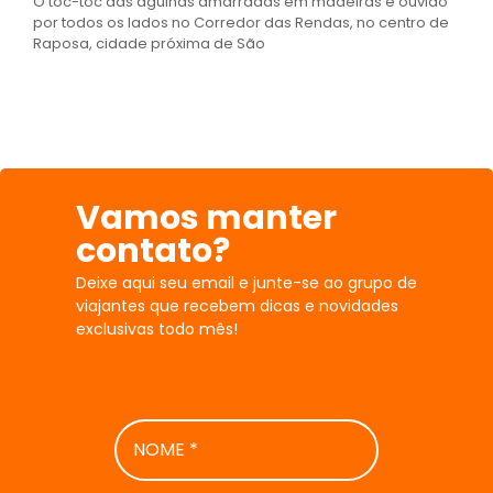
O toc-toc das agulhas amarradas em madeiras é ouvido
por todos os lados no Corredor das Rendas, no centro de
Raposa, cidade próxima de São
Vamos manter
contato?
Deixe aqui seu email e junte-se ao grupo de
viajantes que recebem dicas e novidades
exclusivas todo mês!
NOME
*