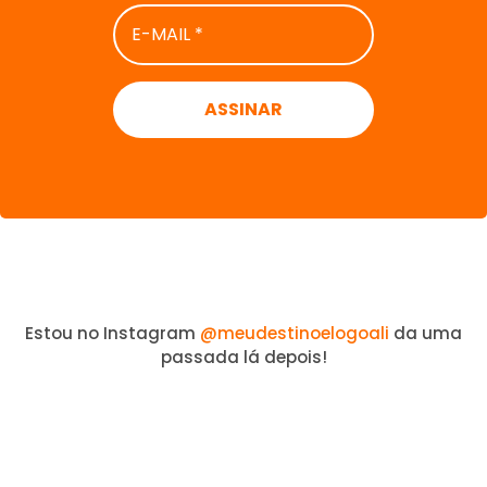
E-
MAIL
*
Estou no Instagram
@meudestinoelogoali
da uma
passada lá depois!