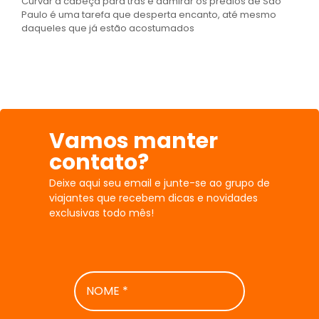
Curvar a cabeça para trás e admirar os prédios de São
Paulo é uma tarefa que desperta encanto, até mesmo
daqueles que já estão acostumados
Vamos manter
contato?
Deixe aqui seu email e junte-se ao grupo de
viajantes que recebem dicas e novidades
exclusivas todo mês!
NOME
*