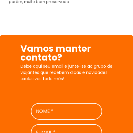
porém, muito bem preservado.
Vamos manter
contato?
Deixe aqui seu email e junte-se ao grupo de
viajantes que recebem dicas e novidades
exclusivas todo mês!
NOME
*
E-
MAIL