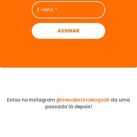
E-
MAIL
*
Estou no Instagram
@meudestinoelogoali
da uma
passada lá depois!