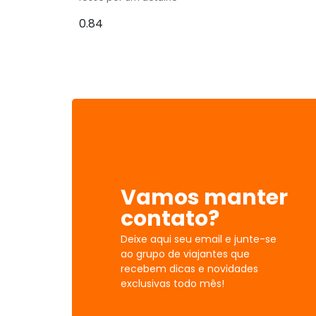
Vamos manter
contato?
Deixe aqui seu email e junte-se
ao grupo de viajantes que
recebem dicas e novidades
exclusivas todo mês!