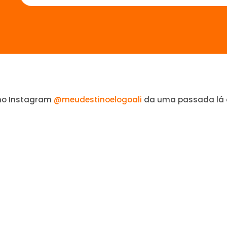
no Instagram
@meudestinoelogoali
da uma passada lá 