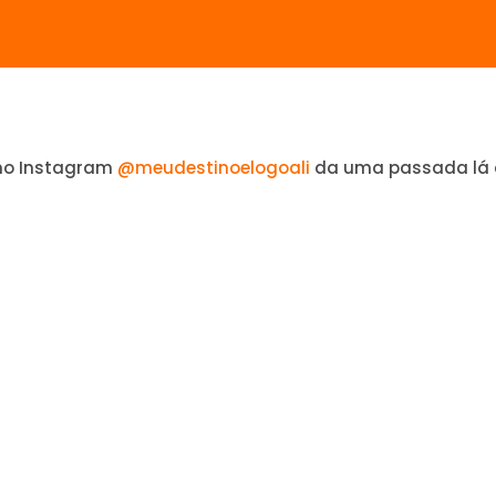
no Instagram
@meudestinoelogoali
da uma passada lá 