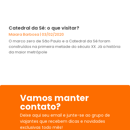
Catedral da Sé: o que visitar?
Maiara Barbosa
03/02/2020
O marco zero de São Paulo e a Catedral da Sé foram
construídos na primeira metade do século XX. Já a história
da maior metrópole
Vamos manter
contato?
Deixe aqui seu email e junte-se ao grupo de
viajantes que recebem dicas e novidades
exclusivas todo mês!