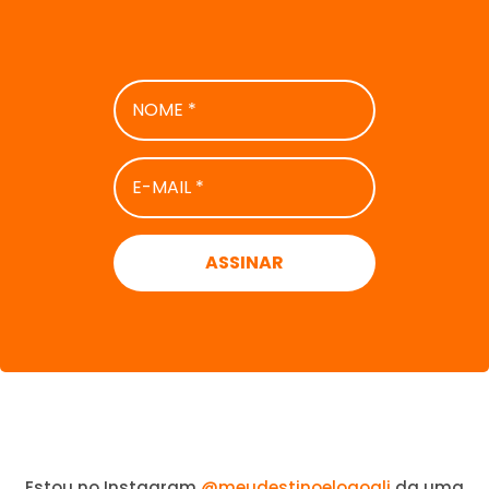
NOME
*
E-
MAIL
*
Estou no Instagram
@meudestinoelogoali
da uma