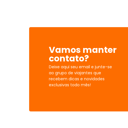
Vamos manter
contato?
Deixe aqui seu email e junte-se
ao grupo de viajantes que
recebem dicas e novidades
exclusivas todo mês!