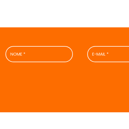
NOME
E-
*
MAIL
*