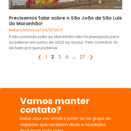
Precisamos falar sobre o São João de São Luis
do Maranhão!
Maiara Barbosa
04/11/2024
A tão sonhada volta ao Maranhão não foi planejada para
acontecer em junho de 2023 ao acaso. Pelo contrário: fiz
de tudo pra que pudesse
❮
1
2
3
4
…
27
❯
Vamos manter
contato?
Deixe aqui seu email e junte-se ao grupo de
viajantes que recebem dicas e novidades
exclusivas todo mês!