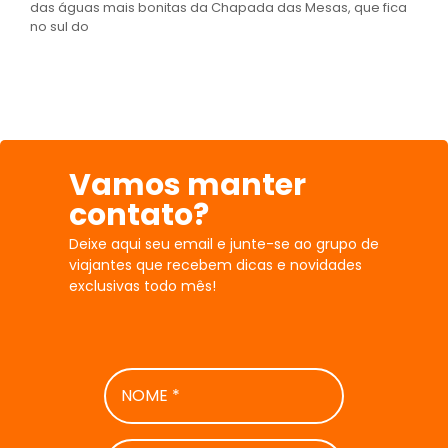
das águas mais bonitas da Chapada das Mesas, que fica
no sul do
Vamos manter
contato?
Deixe aqui seu email e junte-se ao grupo de
viajantes que recebem dicas e novidades
exclusivas todo mês!
NOME
*
E-