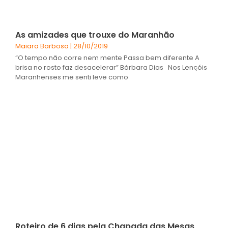
As amizades que trouxe do Maranhão
Maiara Barbosa
28/10/2019
“O tempo não corre nem mente Passa bem diferente A
brisa no rosto faz desacelerar” Bárbara Dias Nos Lençóis
Maranhenses me senti leve como
Roteiro de 6 dias pela Chapada das Mesas