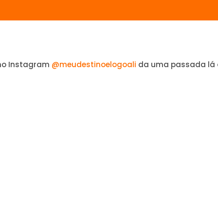
no Instagram
@meudestinoelogoali
da uma passada lá 