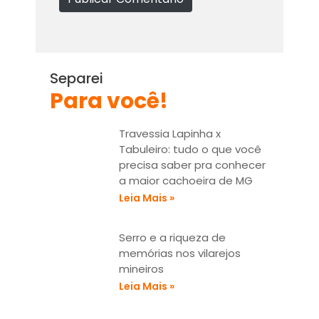
*
s
i
t
e
Separei
Para você!
Travessia Lapinha x
Tabuleiro: tudo o que você
precisa saber pra conhecer
a maior cachoeira de MG
Leia Mais »
Serro e a riqueza de
memórias nos vilarejos
mineiros
Leia Mais »