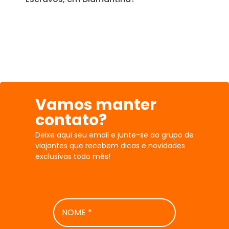
Vamos manter
contato?
Deixe aqui seu email e junte-se ao grupo de
viajantes que recebem dicas e novidades
exclusivas todo mês!
NOME
*