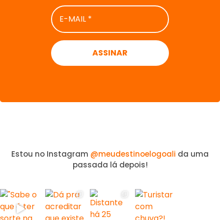
E-
MAIL
*
Estou no Instagram
@meudestinoelogoali
da uma
passada lá depois!