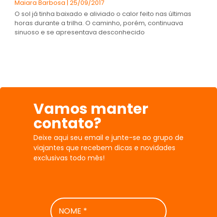
Maiara Barbosa
25/09/2017
O sol já tinha baixado e aliviado o calor feito nas últimas
horas durante a trilha. O caminho, porém, continuava
sinuoso e se apresentava desconhecido
Vamos manter
contato?
Deixe aqui seu email e junte-se ao grupo de
viajantes que recebem dicas e novidades
exclusivas todo mês!
NOME
*