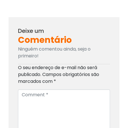
Deixe um
Comentário
Ninguém comentou ainda, seja o
primeiro!
O seu endereço de e-mail não será
publicado.
Campos obrigatórios são
marcados com
*
C
o
m
m
e
n