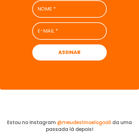
NOME
*
E-
MAIL
*
Estou no Instagram
@meudestinoelogoali
da uma
passada lá depois!