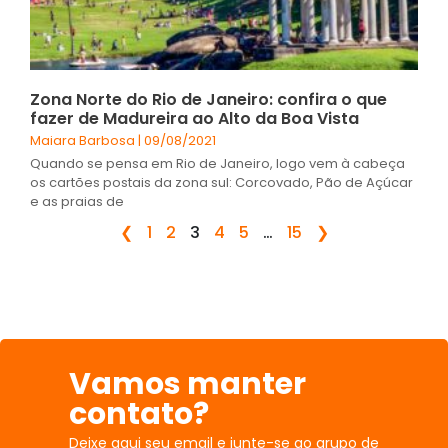
Zona Norte do Rio de Janeiro: confira o que
fazer de Madureira ao Alto da Boa Vista
Maiara Barbosa
09/08/2021
Quando se pensa em Rio de Janeiro, logo vem à cabeça
os cartões postais da zona sul: Corcovado, Pão de Açúcar
e as praias de
❮
1
2
3
4
5
…
15
❯
Vamos manter
contato?
Deixe aqui seu email e junte-se ao grupo de