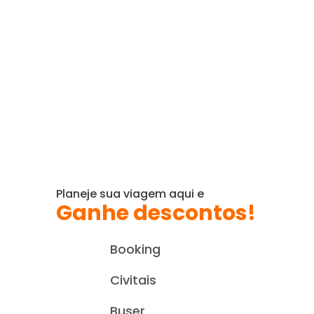
Lojinha
Confira uma seleção de
produtos pra quem é
apaixonado por viajar!
Planeje sua viagem aqui e
Ganhe descontos!
Booking
Civitais
Buser