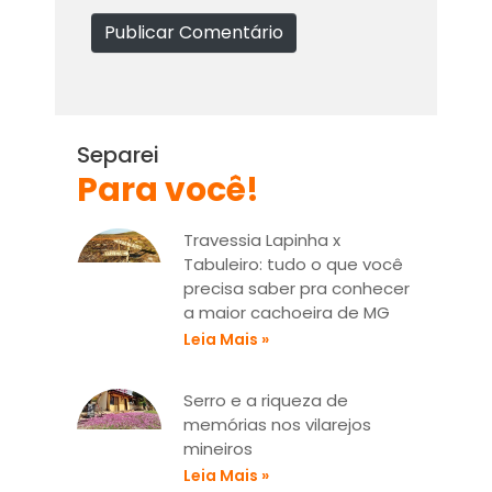
l
b
Publicar Comentário
*
s
i
t
e
Separei
Para você!
Travessia Lapinha x
Tabuleiro: tudo o que você
precisa saber pra conhecer
a maior cachoeira de MG
Leia Mais »
Serro e a riqueza de
memórias nos vilarejos
mineiros
Leia Mais »