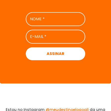
NOME
*
E-
MAIL
*
Estou no Instagram
@meudestinoelogoali
da uma