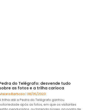
Pedra do Telégrafo: desvende tudo
sobre as fotos e a trilha carioca
Maiara Barbosa
08/05/2023
A trilha até a Pedra do Telégrafo ganhou
notoriedade após as fotos, em que os visitantes
estão pendurados, ou fazendo poses, na ponta de