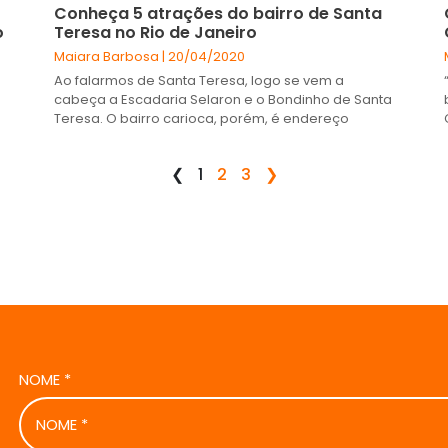
Conheça 5 atrações do bairro de Santa
o
Teresa no Rio de Janeiro
Maiara Barbosa
20/04/2020
Ao falarmos de Santa Teresa, logo se vem a
cabeça a Escadaria Selaron e o Bondinho de Santa
Teresa. O bairro carioca, porém, é endereço
❮
1
2
3
❯
NOME
*