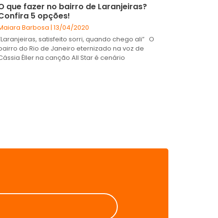
O que fazer no bairro de Laranjeiras?
Confira 5 opções!
Maiara Barbosa
13/04/2020
“Laranjeiras, satisfeito sorri, quando chego ali” O
bairro do Rio de Janeiro eternizado na voz de
Cássia Éller na canção All Star é cenário