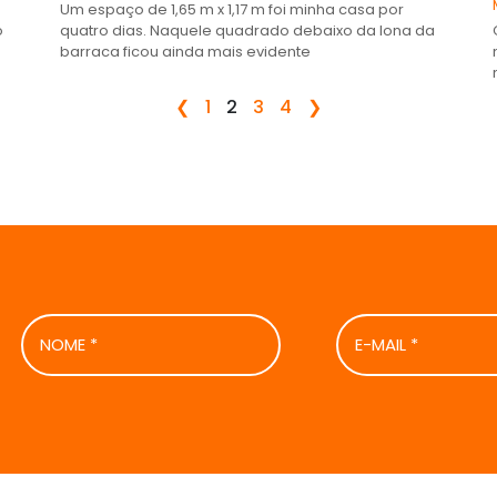
Um espaço de 1,65 m x 1,17 m foi minha casa por
o
quatro dias. Naquele quadrado debaixo da lona da
barraca ficou ainda mais evidente
❮
1
2
3
4
❯
NOME
E-
*
MAIL
*