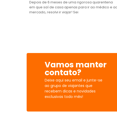
Depois de 6 meses de uma rigorosa quarentena
em que saí de casa apenas para ir ao médico e a
mercado, resolvi ir viajar! Sei
Vamos manter
contato?
Deixe aqui seu email e junte-se
ao grupo de viajantes que
recebem dicas e novidades
exclusivas todo mês!