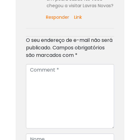
chegou a visitar Lavras Novas?
Responder
Link
O seu endereço de e-mail não será
publicado.
Campos obrigatórios
são marcados com
*
C
o
m
m
e
n
t
*
N