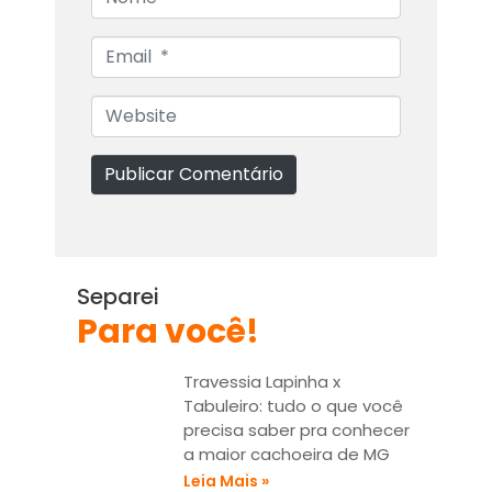
o
m
E
e
m
a
W
i
e
l
b
Publicar Comentário
*
s
i
t
e
Separei
Para você!
Travessia Lapinha x
Tabuleiro: tudo o que você
precisa saber pra conhecer
a maior cachoeira de MG
Leia Mais »