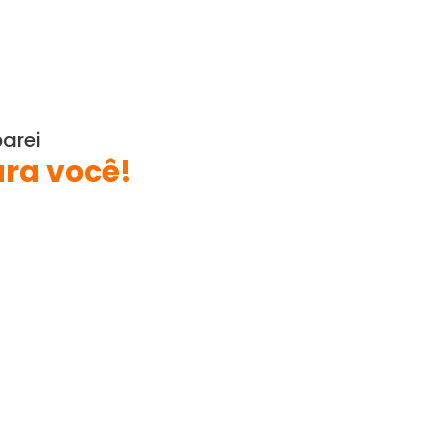
arei
ra você!