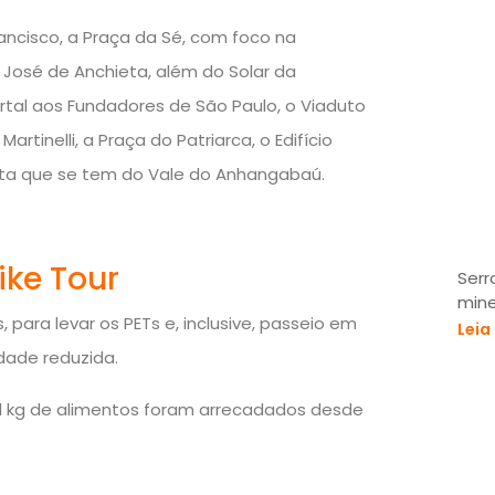
ancisco, a Praça da Sé, com foco na
 José de Anchieta, além do Solar da
tal aos Fundadores de São Paulo, o Viaduto
artinelli, a Praça do Patriarca, o Edifício
ista que se tem do Vale do Anhangabaú.
ike Tour
Serr
mine
 para levar os PETs e, inclusive, passeio em
Leia
dade reduzida.
mil kg de alimentos foram arrecadados desde