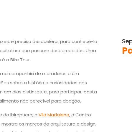
Sep
ezes, é preciso desacelerar para conhecê-la
Pa
 arquitetura que passam despercebidos. Uma
é o Bike Tour.
em na companhia de moradores e um
es sobre a história e curiosidades dos
 em dias distintos, e, para participar, basta
alimento não perecível para doação.
e do Ibirapuera, a
Vila Madalena
, o Centro
ma mostra os marcos da arquitetura e design,