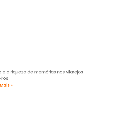
o e a riqueza de memórias nos vilarejos
iros
 Mais »