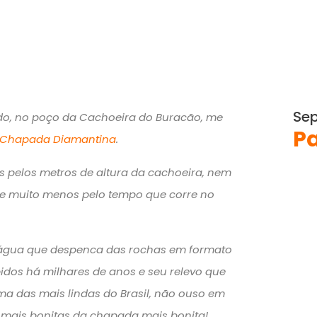
Sep
do, no poço da Cachoeira do Buracão, me
Pa
Chapada Diamantina
.
 pelos metros de altura da cachoeira, nem
lá e muito menos pelo tempo que corre no
´água que despenca das rochas em formato
idos há milhares de anos e seu relevo que
a das mais lindas do Brasil, não ouso em
 mais bonitas da chapada mais bonita!