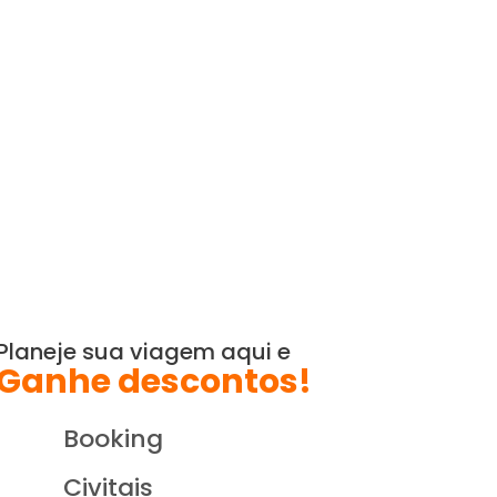
Lojinha
Confira uma seleção de
produtos pra quem é
apaixonado por viajar!
Planeje sua viagem aqui e
Ganhe descontos!
Booking
Civitais