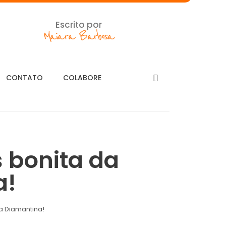
Escrito por
Maiara Barbosa
CONTATO
COLABORE
 bonita da
a!
a Diamantina!