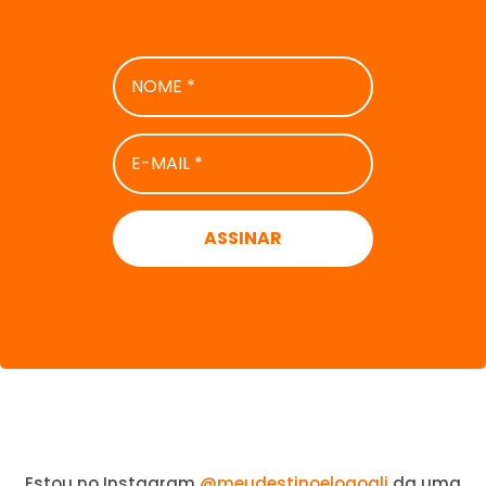
NOME
*
E-
MAIL
*
Estou no Instagram
@meudestinoelogoali
da uma