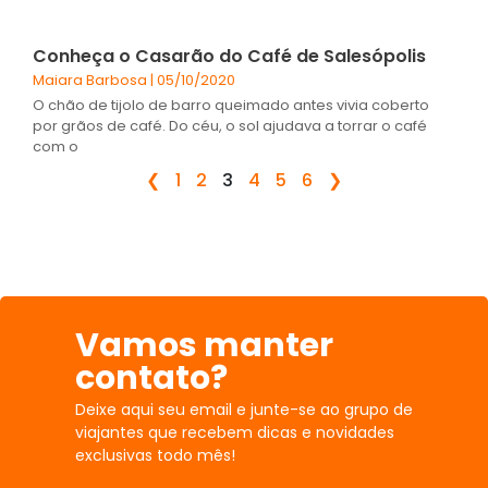
Conheça o Casarão do Café de Salesópolis
Maiara Barbosa
05/10/2020
O chão de tijolo de barro queimado antes vivia coberto
por grãos de café. Do céu, o sol ajudava a torrar o café
com o
❮
1
2
3
4
5
6
❯
Vamos manter
contato?
Deixe aqui seu email e junte-se ao grupo de
viajantes que recebem dicas e novidades
exclusivas todo mês!